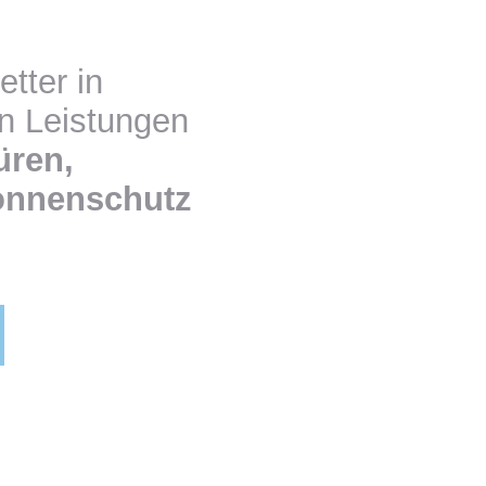
tter in
en Leistungen
üren,
onnenschutz