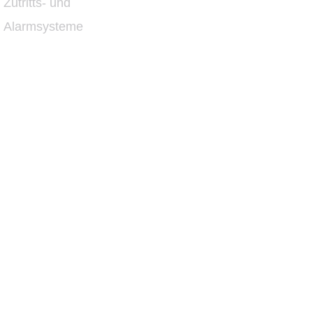
Zutritts- und
Alarmsysteme
eschwert Wo
und Arbeiten