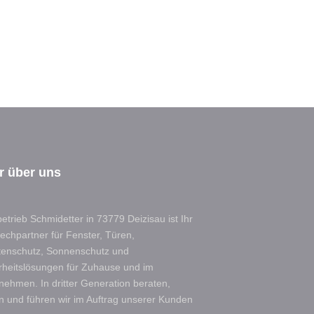
r über uns
etrieb Schmidetter in 73779 Deizisau ist Ihr
echpartner für Fenster, Türen,
tenschutz, Sonnenschutz und
rheitslösungen für Zuhause und im
nehmen. In dritter Generation beraten,
n und führen wir im Auftrag unserer Kunden